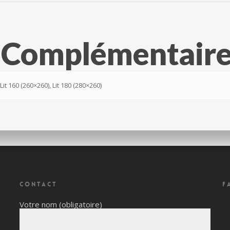
s Complémentair
 Lit 160 (260×260), Lit 180 (280×260)
CONTACT
F
Votre nom (obligatoire)